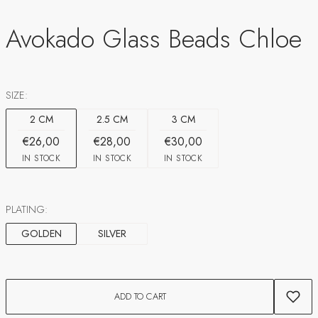
Avokado Glass Beads Chloe
SIZE:
2 CM
2.5 CM
3 CM
€26,00
€28,00
€30,00
IN STOCK
IN STOCK
IN STOCK
PLATING:
GOLDEN
SILVER
ADD TO CART