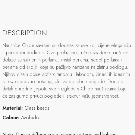
DESCRIPTION
Naušnice Chloe savršen su dodatak za sve koji cijene eleganciju
s prirodnim dodirom. Ove prekrasne, ručno izrađene naušnice
dolaze sa staklenim perlama, kristal perlama, sedef perlama i
perlama od školjki koje su pažljivo nanizane na zlatnu podlogu.
Njihov dizajn odiše sofisticiranošću i lakoćom, čineći ih idealnim
za svakodnevno nošenje, ali i za posebne prigode. Dodajte
dašak prirodne ljepote svom izgledu s Chloe naušnicama koje
će zasigurno privući poglede i istaknuti vašu jedinstvenost.
Material:
Glass beads
Colour:
Avokado
Note:
Due to differences in screen settings and lighting