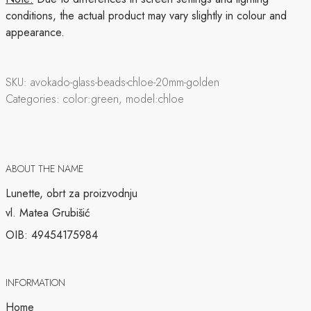
conditions, the actual product may vary slightly in colour and
appearance.
SKU:
avokado-glass-beads-chloe-20mm-golden
Categories:
color:green, model:chloe
ABOUT THE NAME
Lunette, obrt za proizvodnju
vl. Matea Grubišić
OIB: 49454175984
INFORMATION
Home