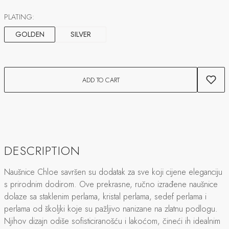
PLATING:
GOLDEN
SILVER
ADD TO CART
DESCRIPTION
Naušnice Chloe savršen su dodatak za sve koji cijene eleganciju
s prirodnim dodirom. Ove prekrasne, ručno izrađene naušnice
dolaze sa staklenim perlama, kristal perlama, sedef perlama i
perlama od školjki koje su pažljivo nanizane na zlatnu podlogu.
Njihov dizajn odiše sofisticiranošću i lakoćom, čineći ih idealnim