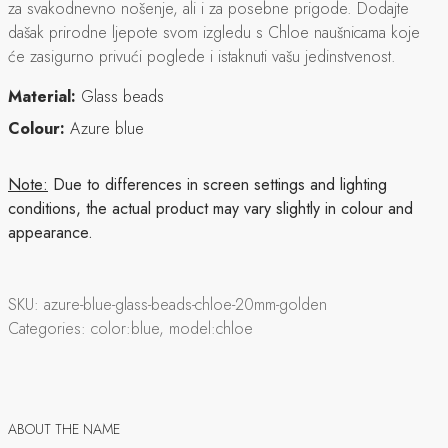
za svakodnevno nošenje, ali i za posebne prigode. Dodajte
dašak prirodne ljepote svom izgledu s Chloe naušnicama koje
će zasigurno privući poglede i istaknuti vašu jedinstvenost.
Material:
Glass beads
Colour:
Azure blue
Note:
Due to differences in screen settings and lighting
conditions, the actual product may vary slightly in colour and
appearance.
SKU:
azure-blue-glass-beads-chloe-20mm-golden
Categories:
color:blue, model:chloe
ABOUT THE NAME