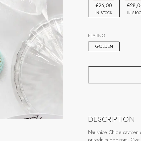
€26,00
€28,0
IN STOCK
IN STO
PLATING:
GOLDEN
DESCRIPTION
Naušnice Chloe savršen s
prirodnim dodirom. Ove 