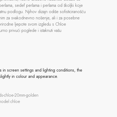
l perlama, sedef perlama i perlama od školjki koje
latnu podlogu. Njihov dizajn odiše sofisticiranošću
alnim za svakodnevno nošenje, ali i za posebne
prirodne ljepote svom izgledu s Chloe
rno privući poglede i istaknuti vašu
in screen settings and lighting conditions, the
slightly in colour and appearance.
ads-chloe-20mm-golden
model:chloe