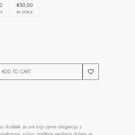
0
€30,00
CK
IN STOCK
ADD TO CART
u dodatak za sve koji cijene eleganciju s
prekrasne, ručno izrađene naušnice dolaze sa