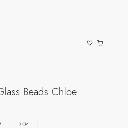
Glass Beads Chloe
M
3 CM