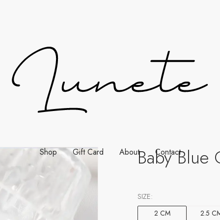
Baby Blue 
Shop
Gift Card
About
Contact
SIZE:
2 CM
2.5 C