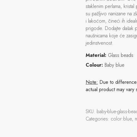
staklenim perlama, krista
su pažljivo nanizane na z
i lakoćom, čineći ih ide
prigode. Dodajte dašak 
naušnicama koje će zasigu
jedinstvenost.
Material:
Glass beads
Colour:
Baby blue
Note:
Due to differences 
actual product may vary 
SKU:
baby-blue-glass-be
Categories:
color:blue, 