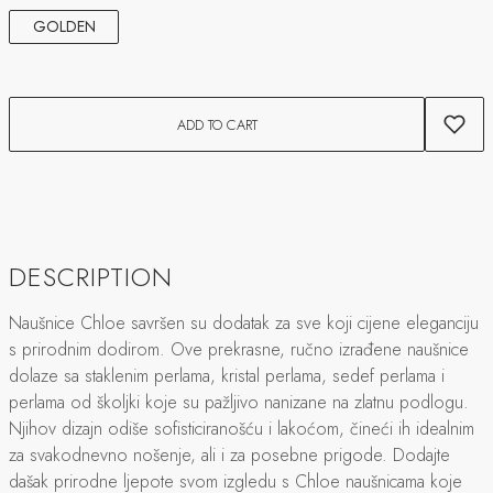
GOLDEN
ADD TO CART
DESCRIPTION
Naušnice Chloe savršen su dodatak za sve koji cijene eleganciju
s prirodnim dodirom. Ove prekrasne, ručno izrađene naušnice
dolaze sa staklenim perlama, kristal perlama, sedef perlama i
perlama od školjki koje su pažljivo nanizane na zlatnu podlogu.
Njihov dizajn odiše sofisticiranošću i lakoćom, čineći ih idealnim
za svakodnevno nošenje, ali i za posebne prigode. Dodajte
dašak prirodne ljepote svom izgledu s Chloe naušnicama koje