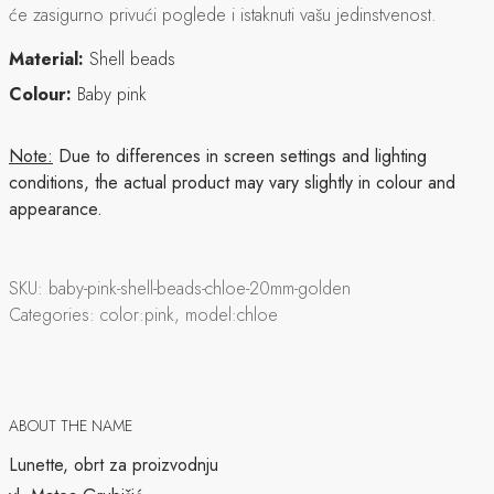
će zasigurno privući poglede i istaknuti vašu jedinstvenost.
Material:
Shell beads
Colour:
Baby pink
Note:
Due to differences in screen settings and lighting
conditions, the actual product may vary slightly in colour and
appearance.
SKU:
baby-pink-shell-beads-chloe-20mm-golden
Categories:
color:pink, model:chloe
ABOUT THE NAME
Lunette, obrt za proizvodnju