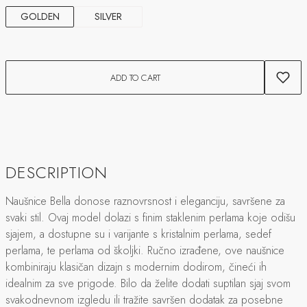
GOLDEN
SILVER
ADD TO CART
DESCRIPTION
Naušnice Bella donose raznovrsnost i eleganciju, savršene za
svaki stil. Ovaj model dolazi s finim staklenim perlama koje odišu
sjajem, a dostupne su i varijante s kristalnim perlama, sedef
perlama, te perlama od školjki. Ručno izrađene, ove naušnice
kombiniraju klasičan dizajn s modernim dodirom, čineći ih
idealnim za sve prigode. Bilo da želite dodati suptilan sjaj svom
svakodnevnom izgledu ili tražite savršen dodatak za posebne