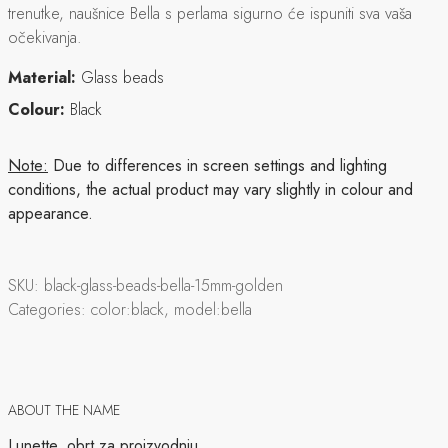
trenutke, naušnice Bella s perlama sigurno će ispuniti sva vaša
očekivanja.
Material:
Glass beads
Colour:
Black
Note:
Due to differences in screen settings and lighting
conditions, the actual product may vary slightly in colour and
appearance.
SKU:
black-glass-beads-bella-15mm-golden
Categories:
color:black, model:bella
ABOUT THE NAME
Lunette, obrt za proizvodnju