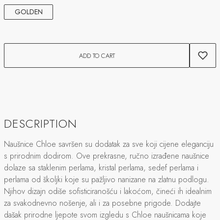
GOLDEN
ADD TO CART
DESCRIPTION
Naušnice Chloe savršen su dodatak za sve koji cijene eleganciju
s prirodnim dodirom. Ove prekrasne, ručno izrađene naušnice
dolaze sa staklenim perlama, kristal perlama, sedef perlama i
perlama od školjki koje su pažljivo nanizane na zlatnu podlogu.
Njihov dizajn odiše sofisticiranošću i lakoćom, čineći ih idealnim
za svakodnevno nošenje, ali i za posebne prigode. Dodajte
dašak prirodne ljepote svom izgledu s Chloe naušnicama koje