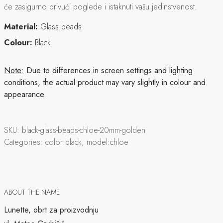
će zasigurno privući poglede i istaknuti vašu jedinstvenost.
Material:
Glass beads
Colour:
Black
Note:
Due to differences in screen settings and lighting
conditions, the actual product may vary slightly in colour and
appearance.
SKU:
black-glass-beads-chloe-20mm-golden
Categories:
color:black, model:chloe
ABOUT THE NAME
Lunette, obrt za proizvodnju