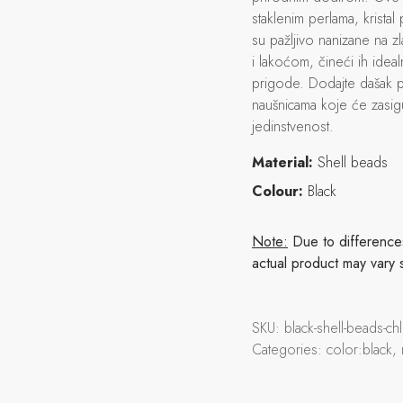
staklenim perlama, krista
su pažljivo nanizane na z
i lakoćom, čineći ih ide
prigode. Dodajte dašak 
naušnicama koje će zasigu
jedinstvenost.
Material:
Shell beads
Colour:
Black
Note:
Due to differences 
actual product may vary 
SKU:
black-shell-beads-
Categories:
color:black,