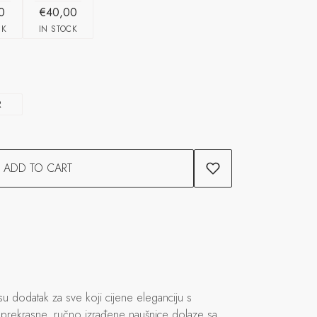
0
€40,00
CK
IN STOCK
R
ADD TO CART
u dodatak za sve koji cijene eleganciju s
prekrasne, ručno izrađene naušnice dolaze sa