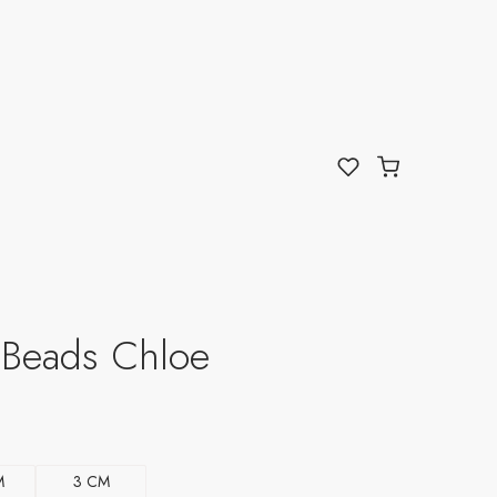
l Beads Chloe
M
3 CM