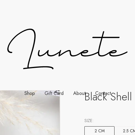
Black Shel
Shop
Gift Card
About
Contact
SIZE:
2 CM
2.5 C