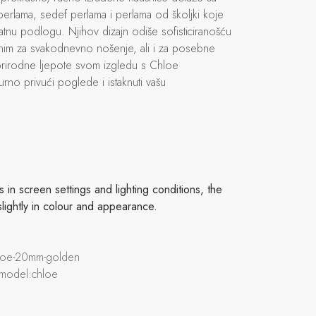
l perlama, sedef perlama i perlama od školjki koje
latnu podlogu. Njihov dizajn odiše sofisticiranošću
alnim za svakodnevno nošenje, ali i za posebne
prirodne ljepote svom izgledu s Chloe
rno privući poglede i istaknuti vašu
in screen settings and lighting conditions, the
slightly in colour and appearance.
chloe-20mm-golden
 model:chloe