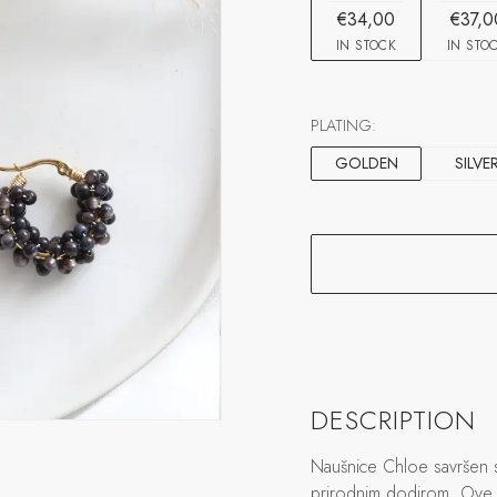
€34,00
€37,0
IN STOCK
IN STO
PLATING:
GOLDEN
SILVE
DESCRIPTION
Naušnice Chloe savršen s
prirodnim dodirom. Ove 