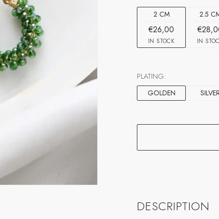
2 CM
2.5 C
€26,00
€28,0
IN STOCK
IN STO
PLATING:
GOLDEN
SILVE
DESCRIPTION