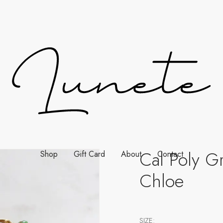
Cal Poly G
Shop
Gift Card
About
Contact
Chloe
SIZE: