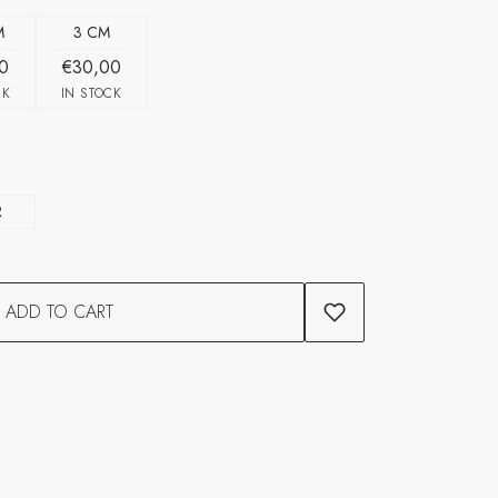
M
3 CM
0
€30,00
CK
IN STOCK
R
ADD TO CART