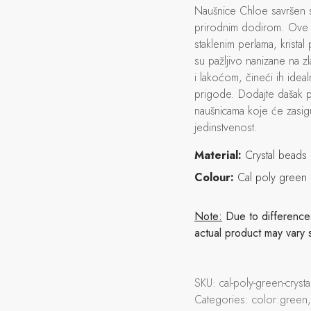
Naušnice Chloe savršen s
prirodnim dodirom. Ove 
staklenim perlama, krista
su pažljivo nanizane na z
i lakoćom, čineći ih ide
prigode. Dodajte dašak 
naušnicama koje će zasigu
jedinstvenost.
Material:
Crystal beads
Colour:
Cal poly green
Note:
Due to differences 
actual product may vary 
SKU:
cal-poly-green-crys
Categories:
color:green