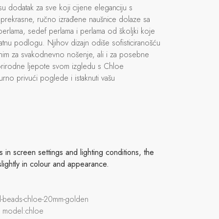
u dodatak za sve koji cijene eleganciju s
prekrasne, ručno izrađene naušnice dolaze sa
l perlama, sedef perlama i perlama od školjki koje
latnu podlogu. Njihov dizajn odiše sofisticiranošću
alnim za svakodnevno nošenje, ali i za posebne
prirodne ljepote svom izgledu s Chloe
rno privući poglede i istaknuti vašu
in screen settings and lighting conditions, the
slightly in colour and appearance.
tal-beads-chloe-20mm-golden
, model:chloe