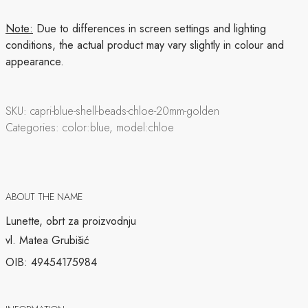
Note:
Due to differences in screen settings and lighting
conditions, the actual product may vary slightly in colour and
appearance.
SKU:
capri-blue-shell-beads-chloe-20mm-golden
Categories:
color:blue, model:chloe
ABOUT THE NAME
Lunette, obrt za proizvodnju
vl. Matea Grubišić
OIB: 49454175984