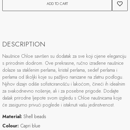
ADD TO CART
DESCRIPTION
Naušnice Chloe savršen su dodatak za sve koji cijene eleganciju
s prirodnim dodirom. Ove prekrasne, ručno izrađene naušnice
dolaze sa staklenim perlama, kristal perlama, sedef perlama i
perlama od školjki koje su pažljivo nanizane na zlatnu podlogu.
Njihov dizajn odiše sofisticiranošću i lakoćom, čineći ih idealnim
za svakodnevno nošenje, ali i za posebne prigode. Dodajte
dašak prirodne ljepote svom izgledu s Chloe naušnicama koje
će zasigurno privući poglede i istaknuti vašu jedinstvenost.
Material:
Shell beads
Colour:
Capri blue