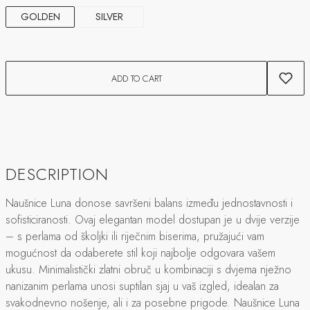
GOLDEN
SILVER
ADD TO CART
DESCRIPTION
Naušnice Luna donose savršeni balans između jednostavnosti i
sofisticiranosti. Ovaj elegantan model dostupan je u dvije verzije
– s perlama od školjki ili riječnim biserima, pružajući vam
mogućnost da odaberete stil koji najbolje odgovara vašem
ukusu. Minimalistički zlatni obruč u kombinaciji s dvjema nježno
nanizanim perlama unosi suptilan sjaj u vaš izgled, idealan za
svakodnevno nošenje, ali i za posebne prigode. Naušnice Luna