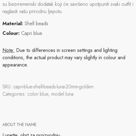
su bezvremenski dodatak koji će savršeno upotpuniti svaki outfit i
naglasiti vašu prirodnu ljepotu.
Material:
Shell beads
Colour:
Capri blue
Note:
Due to differences in screen settings and lighting
conditions, the actual product may vary slightly in colour and
appearance.
SKU:
capri-blue-shell-beads-luna-20mm-golden
Categories:
color:blue, model:luna
ABOUT THE NAME
Lunette, obrt za proizvodnju