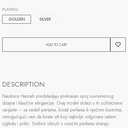
PLATING:
GOLDEN
SILVER
ADD TO CART
DESCRIPTION
Naušnice Hannah predstavljaju prekrasan spoj suvremenog
dizajna i klasične elegancije. Ovaj model dolazi u tri sofisticirane
varijante – sa sedef perlama, kristal perlama ili riječnim biserima,
omogućujući vam da birate stil koji najbolje odgovara vašem
izgledu i prilici. Srebrni obruči s visećim perlama stvaraju