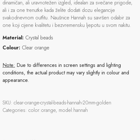
dinamičan, ali uravnotežen izgled, idealan za svečane prigode,
ali i za one trenutke kada želite dodati dozu elegancije
svakodnevnom outfitu. Naušnice Hannah su savršen odabir za
one koji cijene kvalitetu i bezvremensku ljepotu u svom nakitu.
Material:
Crystal beads
Colour:
Clear orange
Note:
Due to differences in screen settings and lighting
conditions, the actual product may vary slightly in colour and
appearance.
SKU:
clear-orange-crystal-beads-hannah-20mm-golden
Categories:
color:orange, model:hannah