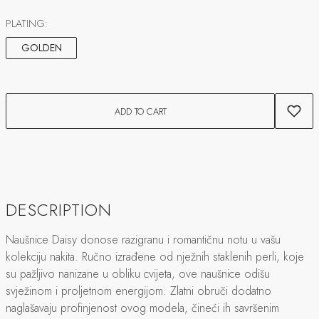
PLATING:
GOLDEN
ADD TO CART
DESCRIPTION
Naušnice Daisy donose razigranu i romantičnu notu u vašu
kolekciju nakita. Ručno izrađene od nježnih staklenih perli, koje
su pažljivo nanizane u obliku cvijeta, ove naušnice odišu
svježinom i proljetnom energijom. Zlatni obruči dodatno
naglašavaju profinjenost ovog modela, čineći ih savršenim