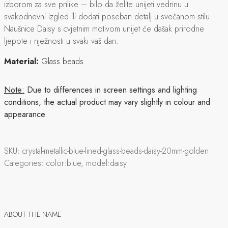
izborom za sve prilike – bilo da želite unijeti vedrinu u
svakodnevni izgled ili dodati poseban detalj u svečanom stilu.
Naušnice Daisy s cvjetnim motivom unijet će dašak prirodne
ljepote i nježnosti u svaki vaš dan.
Material:
Glass beads
Note:
Due to differences in screen settings and lighting
conditions, the actual product may vary slightly in colour and
appearance.
SKU:
crystal-metallic-blue-lined-glass-beads-daisy-20mm-golden
Categories:
color:blue, model:daisy
ABOUT THE NAME