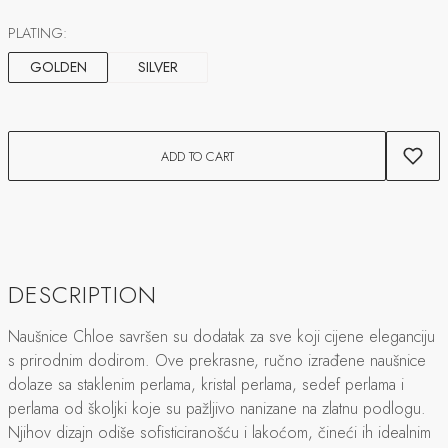
PLATING:
GOLDEN
SILVER
ADD TO CART
DESCRIPTION
Naušnice Chloe savršen su dodatak za sve koji cijene eleganciju
s prirodnim dodirom. Ove prekrasne, ručno izrađene naušnice
dolaze sa staklenim perlama, kristal perlama, sedef perlama i
perlama od školjki koje su pažljivo nanizane na zlatnu podlogu.
Njihov dizajn odiše sofisticiranošću i lakoćom, čineći ih idealnim