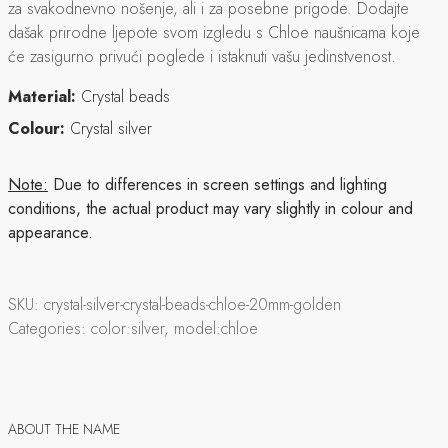
za svakodnevno nošenje, ali i za posebne prigode. Dodajte
dašak prirodne ljepote svom izgledu s Chloe naušnicama koje
će zasigurno privući poglede i istaknuti vašu jedinstvenost.
Material:
Crystal beads
Colour:
Crystal silver
Note:
Due to differences in screen settings and lighting
conditions, the actual product may vary slightly in colour and
appearance.
SKU:
crystal-silver-crystal-beads-chloe-20mm-golden
Categories:
color:silver, model:chloe
ABOUT THE NAME