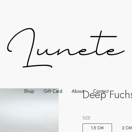
Deep Fuchs
Shop
Gift Card
About
Contact
SIZE:
1.5 CM
2 CM