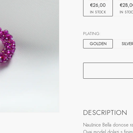
€26,00
€28,0
IN STOCK
IN STO
PLATING:
GOLDEN
SILVE
DESCRIPTION
Naušnice Bella donose raz
Ovaj model dolazi s fini