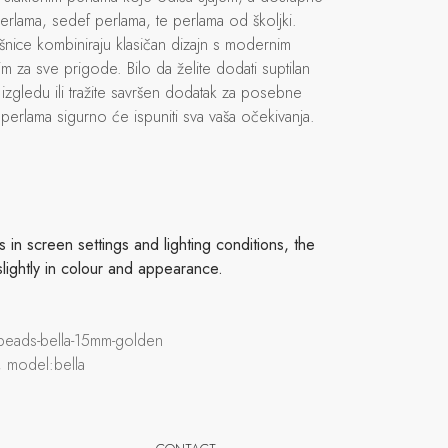
m perlama, sedef perlama, te perlama od školjki.
nice kombiniraju klasičan dizajn s modernim
m za sve prigode. Bilo da želite dodati suptilan
zgledu ili tražite savršen dodatak za posebne
 perlama sigurno će ispuniti sva vaša očekivanja.
in screen settings and lighting conditions, the
slightly in colour and appearance.
l-beads-bella-15mm-golden
, model:bella