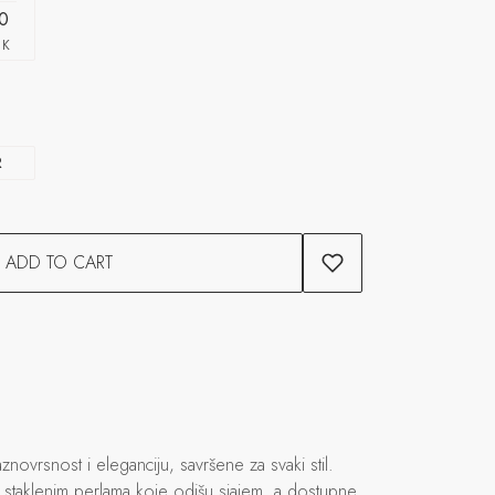
0
CK
R
ADD TO CART
novrsnost i eleganciju, savršene za svaki stil.
m staklenim perlama koje odišu sjajem, a dostupne