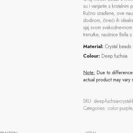
su i varijante s kristalni
Ručno izrađene, ove nauš
dodirom, čineći ih idealni
sjaj svom svakodnevnom i
trenutke, naušnice Bella s
Material:
Crystal beads
Colour:
Deep fuchsia
Note:
Due to differences 
actual product may vary 
SKU:
deep-fuchsia-crysta
Categories:
color:purple