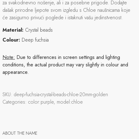
za svakodnevno nošenje, ali i za posebne prigode. Dodajte
dašak prirodne ljepote svom izgledu s Chloe naušnicama koje
će zasigurno privući poglede i istaknuti vašu jedinstvenost.
Material:
Crystal beads
Colour:
Deep fuchsia
Note:
Due to differences in screen settings and lighting
conditions, the actual product may vary slightly in colour and
appearance.
SKU:
deep-fuchsia-crystal-beads-chloe-20mm-golden
Categories:
color:purple, model:chloe
ABOUT THE NAME