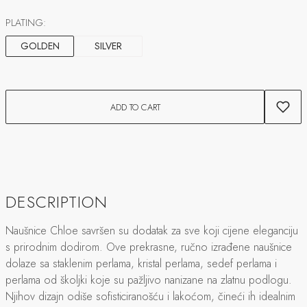
PLATING:
GOLDEN
SILVER
ADD TO CART
DESCRIPTION
Naušnice Chloe savršen su dodatak za sve koji cijene eleganciju
s prirodnim dodirom. Ove prekrasne, ručno izrađene naušnice
dolaze sa staklenim perlama, kristal perlama, sedef perlama i
perlama od školjki koje su pažljivo nanizane na zlatnu podlogu.
Njihov dizajn odiše sofisticiranošću i lakoćom, čineći ih idealnim