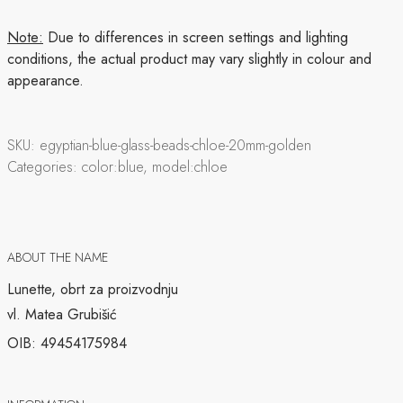
Note:
Due to differences in screen settings and lighting
conditions, the actual product may vary slightly in colour and
appearance.
SKU:
egyptian-blue-glass-beads-chloe-20mm-golden
Categories:
color:blue, model:chloe
ABOUT THE NAME
Lunette, obrt za proizvodnju
vl. Matea Grubišić
OIB: 49454175984