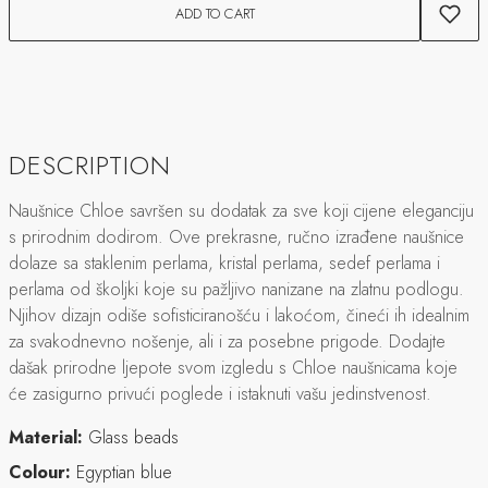
ADD TO CART
DESCRIPTION
Naušnice Chloe savršen su dodatak za sve koji cijene eleganciju
s prirodnim dodirom. Ove prekrasne, ručno izrađene naušnice
dolaze sa staklenim perlama, kristal perlama, sedef perlama i
perlama od školjki koje su pažljivo nanizane na zlatnu podlogu.
Njihov dizajn odiše sofisticiranošću i lakoćom, čineći ih idealnim
za svakodnevno nošenje, ali i za posebne prigode. Dodajte
dašak prirodne ljepote svom izgledu s Chloe naušnicama koje
će zasigurno privući poglede i istaknuti vašu jedinstvenost.
Material:
Glass beads
Colour:
Egyptian blue