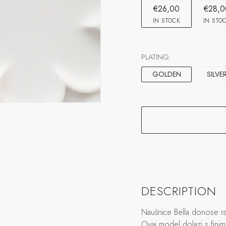
€26,00
€28,0
IN STOCK
IN STO
PLATING:
GOLDEN
SILVE
DESCRIPTION
Naušnice Bella donose raz
Ovaj model dolazi s fini