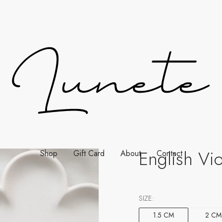
English Vio
Shop
Gift Card
About
Contact
SIZE:
1.5 CM
2 CM