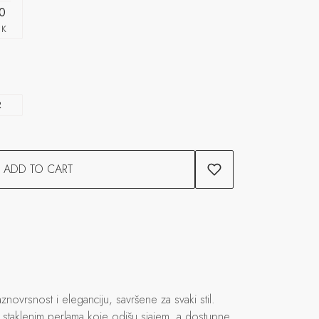
0
CK
R
ADD TO CART
novrsnost i eleganciju, savršene za svaki stil.
m staklenim perlama koje odišu sjajem, a dostupne