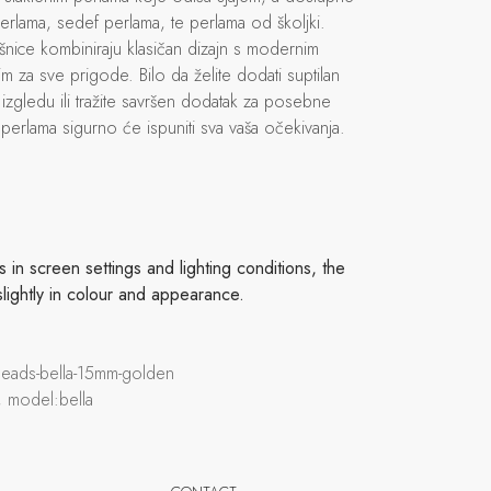
m perlama, sedef perlama, te perlama od školjki.
nice kombiniraju klasičan dizajn s modernim
m za sve prigode. Bilo da želite dodati suptilan
zgledu ili tražite savršen dodatak za posebne
 perlama sigurno će ispuniti sva vaša očekivanja.
in screen settings and lighting conditions, the
slightly in colour and appearance.
s-beads-bella-15mm-golden
, model:bella