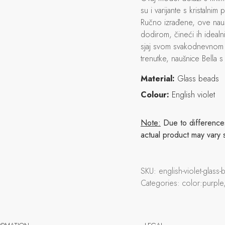
su i varijante s kristalni
Ručno izrađene, ove nauš
dodirom, čineći ih idealni
sjaj svom svakodnevnom i
trenutke, naušnice Bella s
Material:
Glass beads
Colour:
English violet
Note:
Due to differences 
actual product may vary 
SKU:
english-violet-glas
Categories:
color:purple