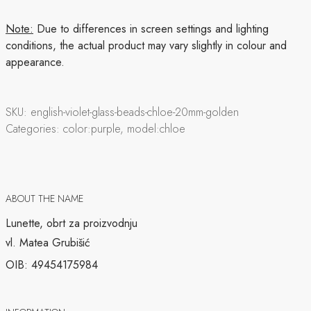
Note:
Due to differences in screen settings and lighting
conditions, the actual product may vary slightly in colour and
appearance.
SKU:
english-violet-glass-beads-chloe-20mm-golden
Categories:
color:purple, model:chloe
ABOUT THE NAME
Lunette, obrt za proizvodnju
vl. Matea Grubišić
OIB: 49454175984