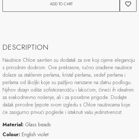
ADD TO CART
DESCRIPTION
Naušnice Chloe savršen su dodatak za sve koji cijene eleganciju
s prirodnim dodirom. Ove prekrasne, ručno izrađene naušnice
dolaze sa staklenim perlama, kristal perlama, sedef perlama i
perlama od školjki koje su pažljivo nanizane na zlatnu podlogu.
Njihov dizajn odiše sofisticiranošću i lakoćom, čineći ih idealnim
za svakodnevno nošenje, ali i za posebne prigode. Dodajte
dašak prirodne ljepote svom izgledu s Chloe naušnicama koje
će zasigurno privući poglede i istaknuti vašu jedinstvenost.
Material:
Glass beads
Colour:
English violet