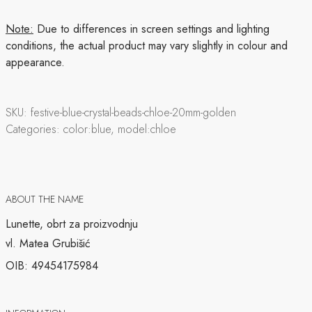
Note:
Due to differences in screen settings and lighting
conditions, the actual product may vary slightly in colour and
appearance.
SKU:
festive-blue-crystal-beads-chloe-20mm-golden
Categories:
color:blue, model:chloe
ABOUT THE NAME
Lunette, obrt za proizvodnju
vl. Matea Grubišić
OIB: 49454175984