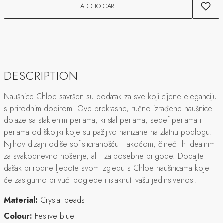
ADD TO CART
DESCRIPTION
Naušnice Chloe savršen su dodatak za sve koji cijene eleganciju
s prirodnim dodirom. Ove prekrasne, ručno izrađene naušnice
dolaze sa staklenim perlama, kristal perlama, sedef perlama i
perlama od školjki koje su pažljivo nanizane na zlatnu podlogu.
Njihov dizajn odiše sofisticiranošću i lakoćom, čineći ih idealnim
za svakodnevno nošenje, ali i za posebne prigode. Dodajte
dašak prirodne ljepote svom izgledu s Chloe naušnicama koje
će zasigurno privući poglede i istaknuti vašu jedinstvenost.
Material:
Crystal beads
Colour:
Festive blue