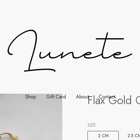
Flax Gold 
Shop
Gift Card
About
Contact
SIZE:
2 CM
2.5 C