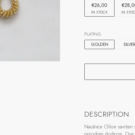
€26,00
€28,0
IN STOCK
IN STO
PLATING:
GOLDEN
SILVE
DESCRIPTION
Naušnice Chloe savršen s
prirodnim dodirom. Ove 