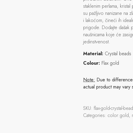
staklenim perlama, krista
su pažljivo nanizane na z
i lakoćom, čineći ih ide
prigode. Dodajte dašak 
naušnicama koje će zasigu
jedinstvenost.
Material:
Crystal beads
Colour:
Flax gold
Note:
Due to differences 
actual product may vary 
SKU:
flax-gold-crystal-b
Categories:
color:gold,