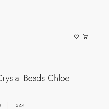
Crystal Beads Chloe
M
3 CM