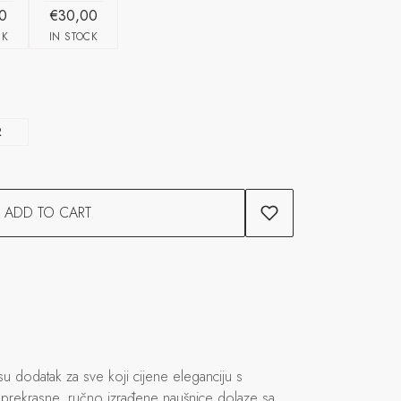
0
€30,00
CK
IN STOCK
R
ADD TO CART
u dodatak za sve koji cijene eleganciju s
prekrasne, ručno izrađene naušnice dolaze sa