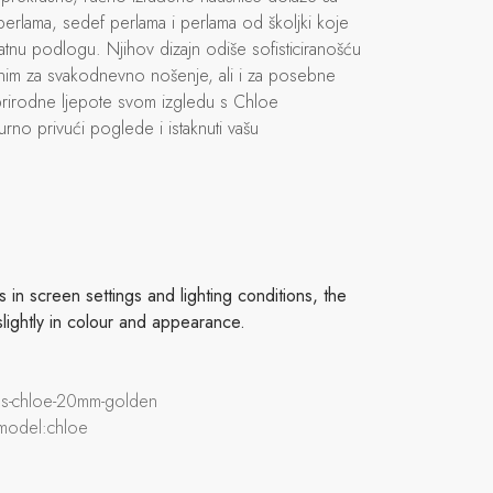
l perlama, sedef perlama i perlama od školjki koje
latnu podlogu. Njihov dizajn odiše sofisticiranošću
alnim za svakodnevno nošenje, ali i za posebne
prirodne ljepote svom izgledu s Chloe
rno privući poglede i istaknuti vašu
in screen settings and lighting conditions, the
slightly in colour and appearance.
eads-chloe-20mm-golden
 model:chloe