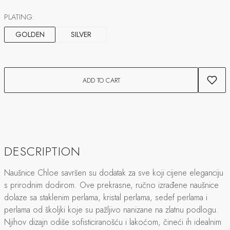
PLATING:
GOLDEN
SILVER
ADD TO CART
DESCRIPTION
Naušnice Chloe savršen su dodatak za sve koji cijene eleganciju
s prirodnim dodirom. Ove prekrasne, ručno izrađene naušnice
dolaze sa staklenim perlama, kristal perlama, sedef perlama i
perlama od školjki koje su pažljivo nanizane na zlatnu podlogu.
Njihov dizajn odiše sofisticiranošću i lakoćom, čineći ih idealnim