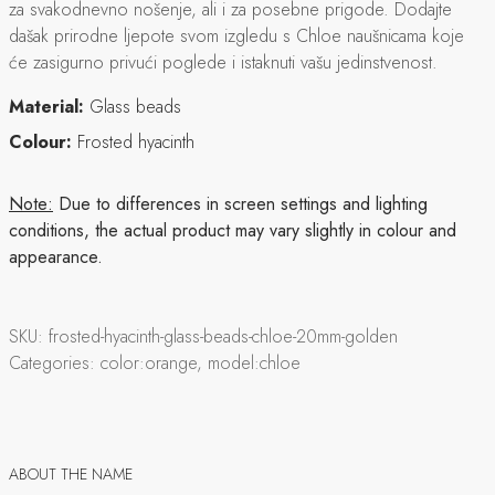
za svakodnevno nošenje, ali i za posebne prigode. Dodajte
dašak prirodne ljepote svom izgledu s Chloe naušnicama koje
će zasigurno privući poglede i istaknuti vašu jedinstvenost.
Material:
Glass beads
Colour:
Frosted hyacinth
Note:
Due to differences in screen settings and lighting
conditions, the actual product may vary slightly in colour and
appearance.
SKU:
frosted-hyacinth-glass-beads-chloe-20mm-golden
Categories:
color:orange, model:chloe
ABOUT THE NAME