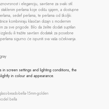
novrsnost i eleganciju, savršene za svaki stil.
m staklenim perlama koje odišu sjajem, a dostupne
m perlama, sedef perlama, te perlama od školjki.
nice kombiniraju klasičan dizajn s modernim
m za sve prigode. Bilo da želite dodati suptilan
zgledu ili tražite savršen dodatak za posebne
 perlama sigurno će ispuniti sva vaša očekivanja.
gray
in screen settings and lighting conditions, the
slightly in colour and appearance.
glass-beads-bella-15mm-golden
model:bella