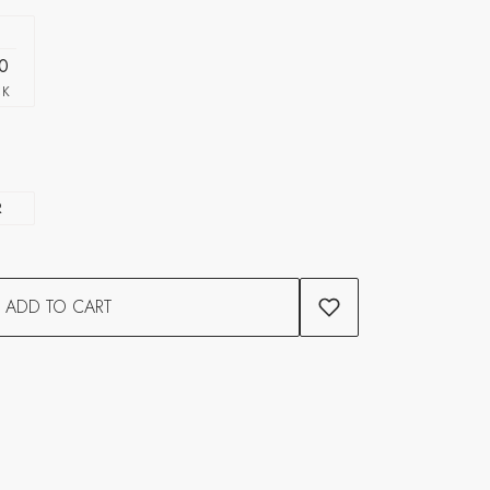
0
CK
R
ADD TO CART