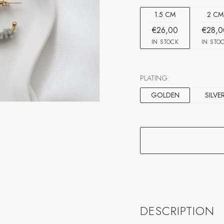
1.5 CM
2 CM
€26,00
€28,0
IN STOCK
IN STO
PLATING:
GOLDEN
SILVE
DESCRIPTION