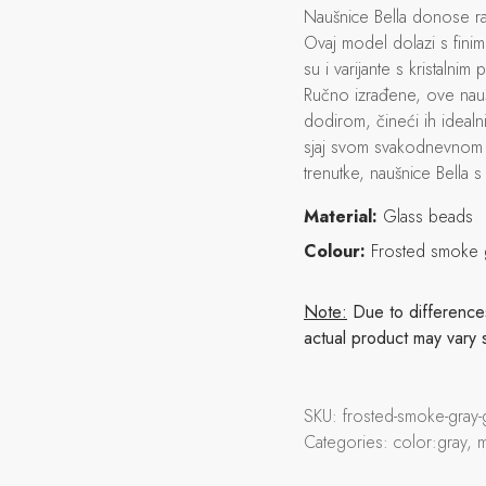
Naušnice Bella donose raz
Ovaj model dolazi s fini
su i varijante s kristalni
Ručno izrađene, ove nauš
dodirom, čineći ih idealni
sjaj svom svakodnevnom i
trenutke, naušnice Bella s
Material:
Glass beads
Colour:
Frosted smoke 
Note:
Due to differences 
actual product may vary 
SKU:
frosted-smoke-gray-
Categories:
color:gray, 