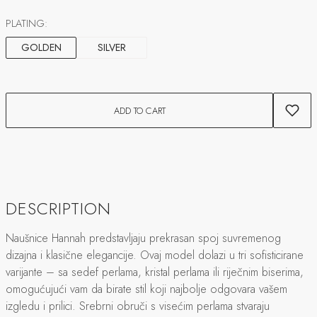
PLATING:
GOLDEN
SILVER
ADD TO CART
DESCRIPTION
Naušnice Hannah predstavljaju prekrasan spoj suvremenog
dizajna i klasične elegancije. Ovaj model dolazi u tri sofisticirane
varijante – sa sedef perlama, kristal perlama ili riječnim biserima,
omogućujući vam da birate stil koji najbolje odgovara vašem
izgledu i prilici. Srebrni obruči s visećim perlama stvaraju