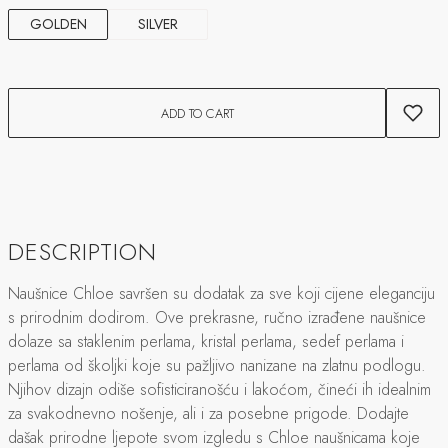
GOLDEN
SILVER
ADD TO CART
DESCRIPTION
Naušnice Chloe savršen su dodatak za sve koji cijene eleganciju
s prirodnim dodirom. Ove prekrasne, ručno izrađene naušnice
dolaze sa staklenim perlama, kristal perlama, sedef perlama i
perlama od školjki koje su pažljivo nanizane na zlatnu podlogu.
Njihov dizajn odiše sofisticiranošću i lakoćom, čineći ih idealnim
za svakodnevno nošenje, ali i za posebne prigode. Dodajte
dašak prirodne ljepote svom izgledu s Chloe naušnicama koje