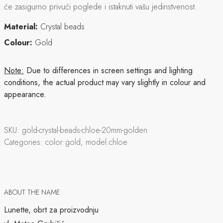
će zasigurno privući poglede i istaknuti vašu jedinstvenost.
Material:
Crystal beads
Colour:
Gold
Note:
Due to differences in screen settings and lighting
conditions, the actual product may vary slightly in colour and
appearance.
SKU:
gold-crystal-beads-chloe-20mm-golden
Categories:
color:gold, model:chloe
ABOUT THE NAME
Lunette, obrt za proizvodnju