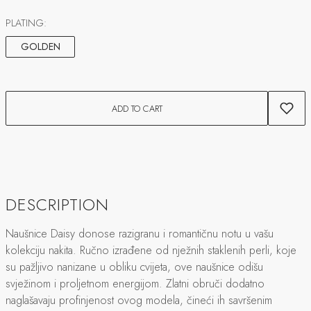
PLATING:
GOLDEN
ADD TO CART
DESCRIPTION
Naušnice Daisy donose razigranu i romantičnu notu u vašu
kolekciju nakita. Ručno izrađene od nježnih staklenih perli, koje
su pažljivo nanizane u obliku cvijeta, ove naušnice odišu
svježinom i proljetnom energijom. Zlatni obruči dodatno
naglašavaju profinjenost ovog modela, čineći ih savršenim