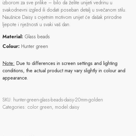
izborom za sve prilike – bilo da želite unijeti vedrinu u
svakodnevni izgled ili dodati poseban detalj u svečanom stilu.
Naušnice Daisy s cvjetnim motivom unijet će dašak prirodne
ljepote i nježnosti u svaki vaš dan.
Material:
Glass beads
Colour:
Hunter green
Note:
Due to differences in screen settings and lighting
conditions, the actual product may vary slightly in colour and
appearance.
SKU:
hunter-green-glass-beads-daisy-20mm-golden
Categories:
color:green, model:daisy