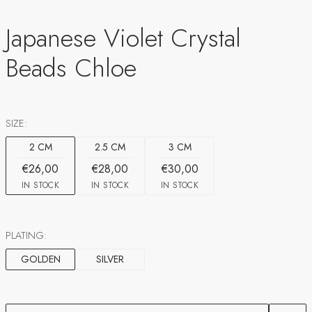
Japanese Violet Crystal
Beads Chloe
SIZE:
2 CM
2.5 CM
3 CM
€26,00
€28,00
€30,00
IN STOCK
IN STOCK
IN STOCK
PLATING:
GOLDEN
SILVER