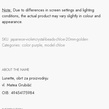
Note:
Due to differences in screen settings and lighting
conditions, the actual product may vary slightly in colour and
appearance.
SKU:
japanese-violet-crystal-beads-chloe-20mm-golden
Categories:
color:purple, model:chloe
ABOUT THE NAME
Lunette, obrt za proizvodnju
vl. Matea Grubišić
OIB: 49454175984