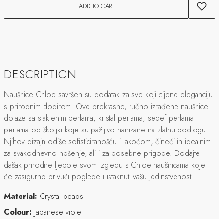
ADD TO CART
DESCRIPTION
Naušnice Chloe savršen su dodatak za sve koji cijene eleganciju
s prirodnim dodirom. Ove prekrasne, ručno izrađene naušnice
dolaze sa staklenim perlama, kristal perlama, sedef perlama i
perlama od školjki koje su pažljivo nanizane na zlatnu podlogu.
Njihov dizajn odiše sofisticiranošću i lakoćom, čineći ih idealnim
za svakodnevno nošenje, ali i za posebne prigode. Dodajte
dašak prirodne ljepote svom izgledu s Chloe naušnicama koje
će zasigurno privući poglede i istaknuti vašu jedinstvenost.
Material:
Crystal beads
Colour:
Japanese violet