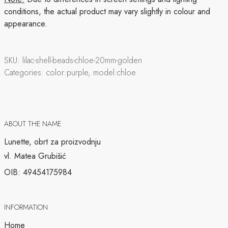
conditions, the actual product may vary slightly in colour and
appearance.
SKU:
lilac-shell-beads-chloe-20mm-golden
Categories:
color:purple, model:chloe
ABOUT THE NAME
Lunette, obrt za proizvodnju
vl. Matea Grubišić
OIB: 49454175984
INFORMATION
Home