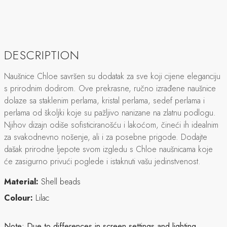
DESCRIPTION
Naušnice Chloe savršen su dodatak za sve koji cijene eleganciju
s prirodnim dodirom. Ove prekrasne, ručno izrađene naušnice
dolaze sa staklenim perlama, kristal perlama, sedef perlama i
perlama od školjki koje su pažljivo nanizane na zlatnu podlogu.
Njihov dizajn odiše sofisticiranošću i lakoćom, čineći ih idealnim
za svakodnevno nošenje, ali i za posebne prigode. Dodajte
dašak prirodne ljepote svom izgledu s Chloe naušnicama koje
će zasigurno privući poglede i istaknuti vašu jedinstvenost.
Material:
Shell beads
Colour:
Lilac
Note:
Due to differences in screen settings and lighting