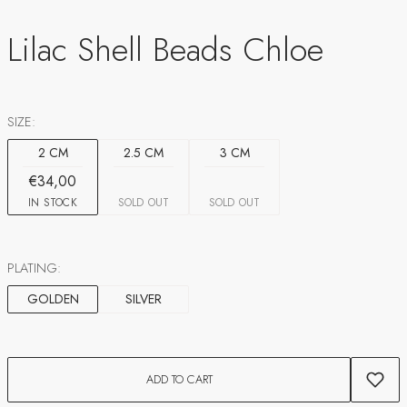
Lilac Shell Beads Chloe
SIZE:
2 CM
2.5 CM
3 CM
€34,00
IN STOCK
SOLD OUT
SOLD OUT
PLATING:
GOLDEN
SILVER
ADD TO CART