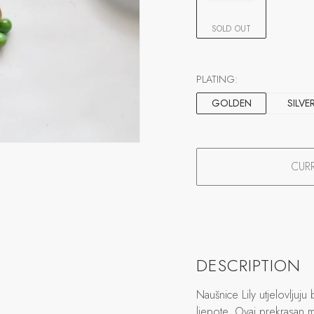
SOLD OUT
PLATING:
GOLDEN
SILVE
CURR
DESCRIPTION
Naušnice Lily utjelovlju
ljepote. Ovaj prekrasan m