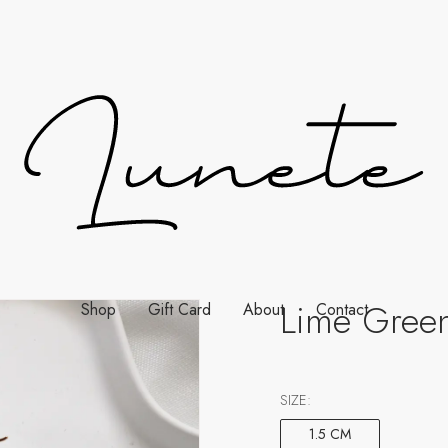
Lime Green
Shop
Gift Card
About
Contact
SIZE:
1.5 CM