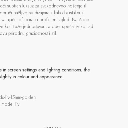
deći suptilan luksuz za svakodnevno nošenje ili
ruči pažljivo su dizajnirani kako bi istaknuli
varajući sofisticiran i profinjen izgled. Naušnice
sve koji traže jednostavan, a opet upečatljiv komad
ihovu prirodnu gracioznost i stil.
in screen settings and lighting conditions, the
slightly in colour and appearance.
ds-lily-15mm-golden
 model:lily