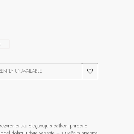
R
ENTLY UNAVAILABLE
ju bezvremensku eleganciju s daškom prirodne
odel dolazi u dvije varijante – s riječnim biserima