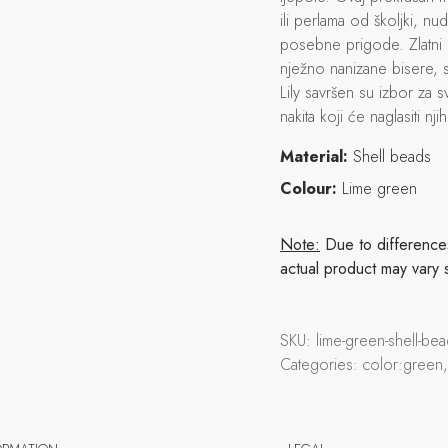
ili perlama od školjki, nu
posebne prigode. Zlatni ob
nježno nanizane bisere, st
Lily savršen su izbor za 
nakita koji će naglasiti nj
Material:
Shell beads
Colour:
Lime green
Note:
Due to differences 
actual product may vary 
SKU:
lime-green-shell-bea
Categories:
color:green,