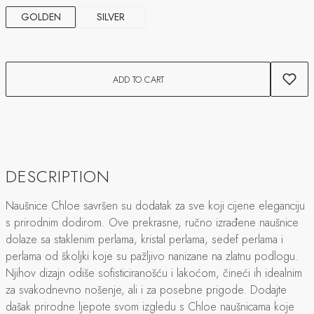
GOLDEN
SILVER
ADD TO CART
DESCRIPTION
Naušnice Chloe savršen su dodatak za sve koji cijene eleganciju
s prirodnim dodirom. Ove prekrasne, ručno izrađene naušnice
dolaze sa staklenim perlama, kristal perlama, sedef perlama i
perlama od školjki koje su pažljivo nanizane na zlatnu podlogu.
Njihov dizajn odiše sofisticiranošću i lakoćom, čineći ih idealnim
za svakodnevno nošenje, ali i za posebne prigode. Dodajte
dašak prirodne ljepote svom izgledu s Chloe naušnicama koje