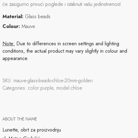
će zasigurno privući poglede i istaknuti vašu jedinstvenost.
Material:
Glass beads
Colour:
Mauve
Note:
Due to differences in screen settings and lighting
conditions, the actual product may vary slightly in colour and
appearance.
SKU:
mauve-glass-beads-chloe-20mm-golden
Categories:
color:purple, model:chloe
ABOUT THE NAME
Lunette, obrt za proizvodnju