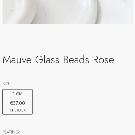
Mauve Glass Beads Rose
SIZE:
1 CM
€37,00
IN STOCK
PLATING: