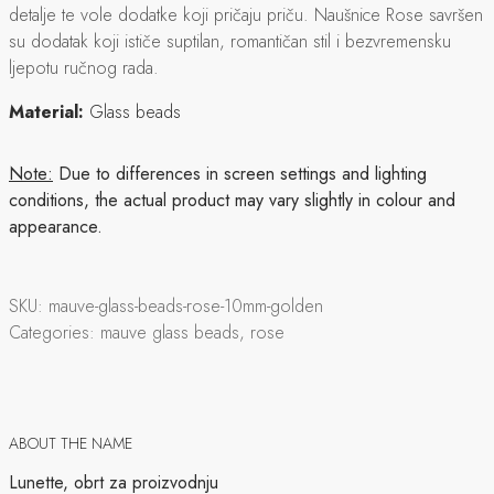
detalje te vole dodatke koji pričaju priču. Naušnice Rose savršen
su dodatak koji ističe suptilan, romantičan stil i bezvremensku
ljepotu ručnog rada.
Material:
Glass beads
Note:
Due to differences in screen settings and lighting
conditions, the actual product may vary slightly in colour and
appearance.
SKU:
mauve-glass-beads-rose-10mm-golden
Categories:
mauve glass beads, rose
ABOUT THE NAME
Lunette, obrt za proizvodnju