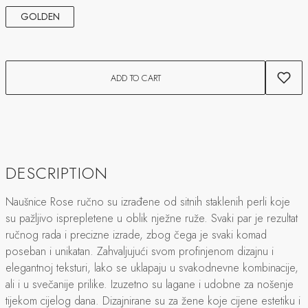
GOLDEN
ADD TO CART
DESCRIPTION
Naušnice Rose ručno su izrađene od sitnih staklenih perli koje
su pažljivo isprepletene u oblik nježne ruže. Svaki par je rezultat
ručnog rada i precizne izrade, zbog čega je svaki komad
poseban i unikatan. Zahvaljujući svom profinjenom dizajnu i
elegantnoj teksturi, lako se uklapaju u svakodnevne kombinacije,
ali i u svečanije prilike. Izuzetno su lagane i udobne za nošenje
tijekom cijelog dana. Dizajnirane su za žene koje cijene estetiku i