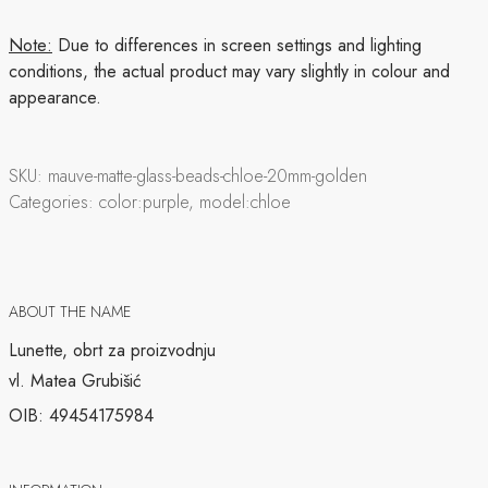
Note:
Due to differences in screen settings and lighting
conditions, the actual product may vary slightly in colour and
appearance.
SKU:
mauve-matte-glass-beads-chloe-20mm-golden
Categories:
color:purple, model:chloe
ABOUT THE NAME
Lunette, obrt za proizvodnju
vl. Matea Grubišić
OIB: 49454175984