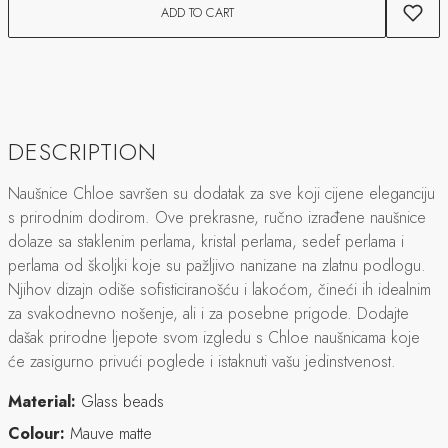
ADD TO CART
DESCRIPTION
Naušnice Chloe savršen su dodatak za sve koji cijene eleganciju
s prirodnim dodirom. Ove prekrasne, ručno izrađene naušnice
dolaze sa staklenim perlama, kristal perlama, sedef perlama i
perlama od školjki koje su pažljivo nanizane na zlatnu podlogu.
Njihov dizajn odiše sofisticiranošću i lakoćom, čineći ih idealnim
za svakodnevno nošenje, ali i za posebne prigode. Dodajte
dašak prirodne ljepote svom izgledu s Chloe naušnicama koje
će zasigurno privući poglede i istaknuti vašu jedinstvenost.
Material:
Glass beads
Colour:
Mauve matte