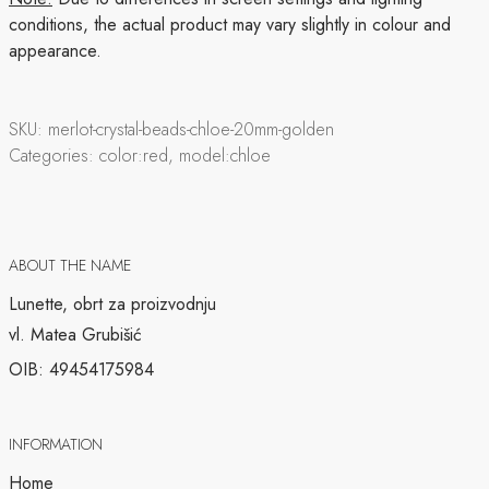
conditions, the actual product may vary slightly in colour and
appearance.
SKU:
merlot-crystal-beads-chloe-20mm-golden
Categories:
color:red, model:chloe
ABOUT THE NAME
Lunette, obrt za proizvodnju
vl. Matea Grubišić
OIB: 49454175984
INFORMATION
Home