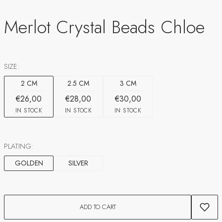
Merlot Crystal Beads Chloe
SIZE:
2 CM
2.5 CM
3 CM
€26,00
€28,00
€30,00
IN STOCK
IN STOCK
IN STOCK
PLATING:
GOLDEN
SILVER
ADD TO CART