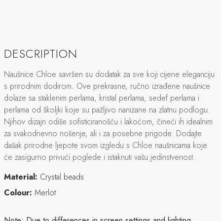
DESCRIPTION
Naušnice Chloe savršen su dodatak za sve koji cijene eleganciju
s prirodnim dodirom. Ove prekrasne, ručno izrađene naušnice
dolaze sa staklenim perlama, kristal perlama, sedef perlama i
perlama od školjki koje su pažljivo nanizane na zlatnu podlogu.
Njihov dizajn odiše sofisticiranošću i lakoćom, čineći ih idealnim
za svakodnevno nošenje, ali i za posebne prigode. Dodajte
dašak prirodne ljepote svom izgledu s Chloe naušnicama koje
će zasigurno privući poglede i istaknuti vašu jedinstvenost.
Material:
Crystal beads
Colour:
Merlot
Note:
Due to differences in screen settings and lighting