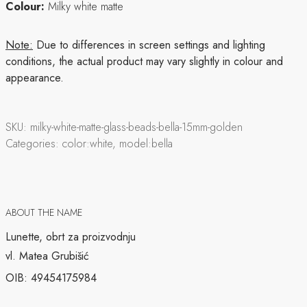
Colour:
Milky white matte
Note:
Due to differences in screen settings and lighting
conditions, the actual product may vary slightly in colour and
appearance.
SKU:
milky-white-matte-glass-beads-bella-15mm-golden
Categories:
color:white, model:bella
ABOUT THE NAME
Lunette, obrt za proizvodnju
vl. Matea Grubišić
OIB: 49454175984