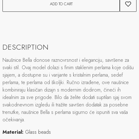
ADD TO CART
DESCRIPTION
Naušnice Bella donose raznovrsnost i eleganciju, savršene za
svaki stil. Ovaj model dolazi s finim staklenim perlama koje odišu
sjajem, a dostupne su i varijante s kristalnim perlama, sedef
perlama, te perlama od školjki. Ručno izrađene, ove naušnice
kombiniraju klasičan dizajn s modernim dodirom, čineći ih
idealnim za sve prigode. Bilo da želite dodati suptilan sjaj svom
svakodnevnom izgledu ili tražite savršen dodatak za posebne
trenutke, naušnice Bella s perlama sigurno će ispuniti sva vaša
očekivanja.
Material:
Glass beads