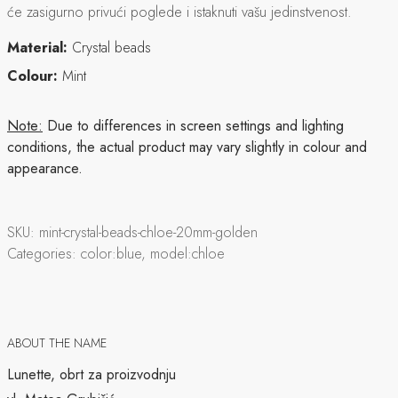
će zasigurno privući poglede i istaknuti vašu jedinstvenost.
Material:
Crystal beads
Colour:
Mint
Note:
Due to differences in screen settings and lighting
conditions, the actual product may vary slightly in colour and
appearance.
SKU:
mint-crystal-beads-chloe-20mm-golden
Categories:
color:blue, model:chloe
ABOUT THE NAME
Lunette, obrt za proizvodnju