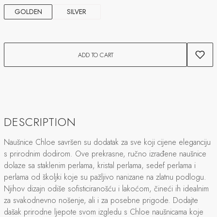
GOLDEN
SILVER
ADD TO CART
DESCRIPTION
Naušnice Chloe savršen su dodatak za sve koji cijene eleganciju
s prirodnim dodirom. Ove prekrasne, ručno izrađene naušnice
dolaze sa staklenim perlama, kristal perlama, sedef perlama i
perlama od školjki koje su pažljivo nanizane na zlatnu podlogu.
Njihov dizajn odiše sofisticiranošću i lakoćom, čineći ih idealnim
za svakodnevno nošenje, ali i za posebne prigode. Dodajte
dašak prirodne ljepote svom izgledu s Chloe naušnicama koje