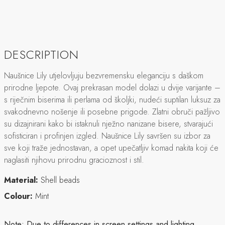
DESCRIPTION
Naušnice Lily utjelovljuju bezvremensku eleganciju s daškom
prirodne ljepote. Ovaj prekrasan model dolazi u dvije varijante –
s riječnim biserima ili perlama od školjki, nudeći suptilan luksuz za
svakodnevno nošenje ili posebne prigode. Zlatni obruči pažljivo
su dizajnirani kako bi istaknuli nježno nanizane bisere, stvarajući
sofisticiran i profinjen izgled. Naušnice Lily savršen su izbor za
sve koji traže jednostavan, a opet upečatljiv komad nakita koji će
naglasiti njihovu prirodnu gracioznost i stil.
Material:
Shell beads
Colour:
Mint
Note:
Due to differences in screen settings and lighting