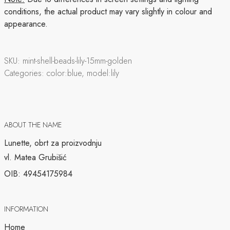
conditions, the actual product may vary slightly in colour and
appearance.
SKU:
mint-shell-beads-lily-15mm-golden
Categories:
color:blue, model:lily
ABOUT THE NAME
Lunette, obrt za proizvodnju
vl. Matea Grubišić
OIB: 49454175984
INFORMATION
Home