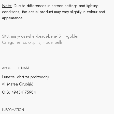
Note:
Due to differences in screen settings and lighting
conditions, the actual product may vary slightly in colour and
appearance.
SKU:
misty-rose-shell-beads-bella-15mm-golden
Categories:
color:pink, model:bella
ABOUT THE NAME
Lunette, obrt za proizvodnju
vl. Matea Grubišić
OIB: 49454175984
INFORMATION