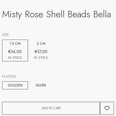
Misty Rose Shell Beads Bella
SIZE:
1.5 CM
2 CM
€34,00
€37,00
IN STOCK
IN STOCK
PLATING:
GOLDEN
SILVER
ADD TO CART