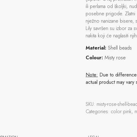
ili perlama od školjki, nu
posebne prigode. Zlatni ob
nježno nanizane bisere, st
Lily savršen su izbor za 
nakita koji će naglasiti nj
Material:
Shell beads
Colour:
Misty rose
Note:
Due to differences 
actual product may vary 
SKU:
misty-rose-shell-bea
Categories:
color:pink, m