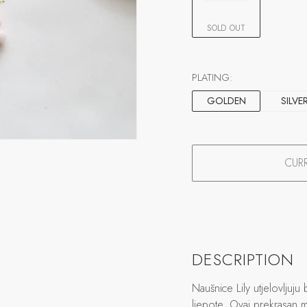
SOLD OUT
PLATING:
GOLDEN
SILVE
CURR
DESCRIPTION
Naušnice Lily utjelovlju
ljepote. Ovaj prekrasan m