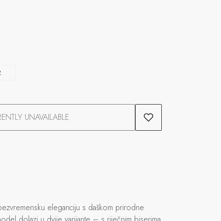
R
ENTLY UNAVAILABLE
ju bezvremensku eleganciju s daškom prirodne
odel dolazi u dvije varijante – s riječnim biserima