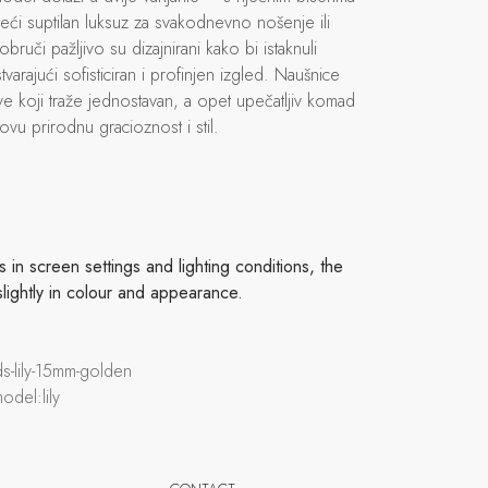
deći suptilan luksuz za svakodnevno nošenje ili
ruči pažljivo su dizajnirani kako bi istaknuli
varajući sofisticiran i profinjen izgled. Naušnice
sve koji traže jednostavan, a opet upečatljiv komad
ihovu prirodnu gracioznost i stil.
in screen settings and lighting conditions, the
slightly in colour and appearance.
ds-lily-15mm-golden
odel:lily