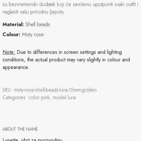
su bezvremenski dodatak koji će savršeno upotpuniti svaki outfit i
naglasiti vašu prirodnu ljepotu.
Material:
Shell beads
Colour:
Misty rose
Note:
Due to differences in screen settings and lighting
conditions, the actual product may vary slightly in colour and
appearance.
SKU:
misty-rose-shell-beads-luna-15mm-golden
Categories:
color:pink, model:luna
ABOUT THE NAME
Lunette, obrt za proizvodnju