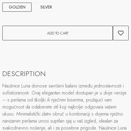
GOLDEN
SILVER
ADD TO CART
DESCRIPTION
Naušnice Luna donose savršeni balans između jednostavnosti i
sofisticiranosti. Ovaj elegantan model dostupan je u dvije verzije
– s perlama od školjki ili riječnim biserima, pružajući vam
mogućnost da odaberete stil koji najbolje odgovara vašem
ukusu. Minimalistički zlatni obruč u kombinaciji s dvjema nježno
nanizanim perlama unosi suptilan sjaj u vaš izgled, idealan za
svakodnevno nošenje, ali i za posebne prigode. Naušnice Luna