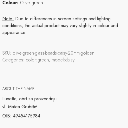
Colour:
Olive green
Note:
Due to differences in screen settings and lighting
conditions, the actual product may vary slightly in colour and
appearance.
SKU:
olive-green-glass-beads-daisy-20mm-golden
Categories:
color:green, model:daisy
ABOUT THE NAME
Lunette, obrt za proizvodnju
vl. Matea Grubišić
OIB: 49454175984