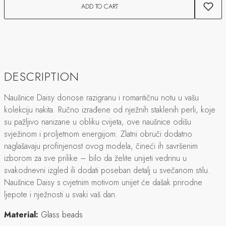
ADD TO CART
DESCRIPTION
Naušnice Daisy donose razigranu i romantičnu notu u vašu
kolekciju nakita. Ručno izrađene od nježnih staklenih perli, koje
su pažljivo nanizane u obliku cvijeta, ove naušnice odišu
svježinom i proljetnom energijom. Zlatni obruči dodatno
naglašavaju profinjenost ovog modela, čineći ih savršenim
izborom za sve prilike – bilo da želite unijeti vedrinu u
svakodnevni izgled ili dodati poseban detalj u svečanom stilu.
Naušnice Daisy s cvjetnim motivom unijet će dašak prirodne
ljepote i nježnosti u svaki vaš dan.
Material:
Glass beads