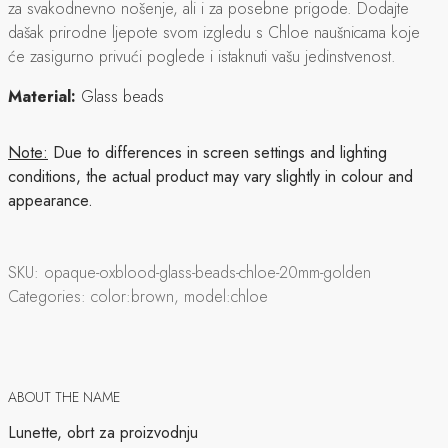
za svakodnevno nošenje, ali i za posebne prigode. Dodajte
dašak prirodne ljepote svom izgledu s Chloe naušnicama koje
će zasigurno privući poglede i istaknuti vašu jedinstvenost.
Material:
Glass beads
Note:
Due to differences in screen settings and lighting
conditions, the actual product may vary slightly in colour and
appearance.
SKU:
opaque-oxblood-glass-beads-chloe-20mm-golden
Categories:
color:brown, model:chloe
ABOUT THE NAME
Lunette, obrt za proizvodnju