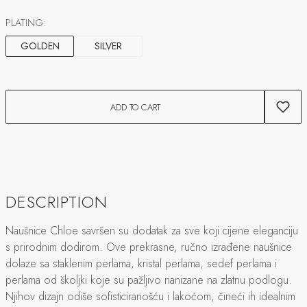
PLATING:
GOLDEN
SILVER
ADD TO CART
DESCRIPTION
Naušnice Chloe savršen su dodatak za sve koji cijene eleganciju
s prirodnim dodirom. Ove prekrasne, ručno izrađene naušnice
dolaze sa staklenim perlama, kristal perlama, sedef perlama i
perlama od školjki koje su pažljivo nanizane na zlatnu podlogu.
Njihov dizajn odiše sofisticiranošću i lakoćom, čineći ih idealnim