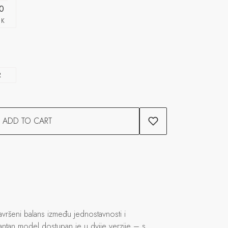
0
CK
R
ADD TO CART
ršeni balans između jednostavnosti i
egantan model dostupan je u dvije verzije – s