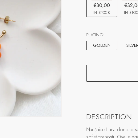
€30,00
€32,0
IN STOCK
IN STO
PLATING:
GOLDEN
SILVE
DESCRIPTION
Naušnice Luna donose sav
sofisticiranosti. Ovaj el