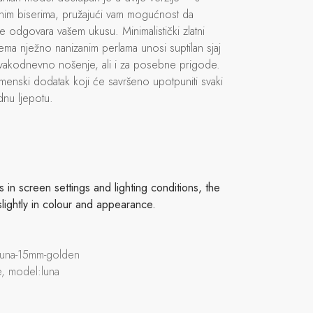
ječnim biserima, pružajući vam mogućnost da
je odgovara vašem ukusu. Minimalistički zlatni
ema nježno nanizanim perlama unosi suptilan sjaj
 svakodnevno nošenje, ali i za posebne prigode.
enski dodatak koji će savršeno upotpuniti svaki
odnu ljepotu.
in screen settings and lighting conditions, the
slightly in colour and appearance.
-luna-15mm-golden
, model:luna