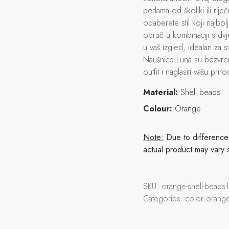
perlama od školjki ili ri
odaberete stil koji najbol
obruč u kombinaciji s dvj
u vaš izgled, idealan za
Naušnice Luna su bezvrem
outfit i naglasiti vašu prir
Material:
Shell beads
Colour:
Orange
Note:
Due to differences 
actual product may vary 
SKU:
orange-shell-beads
Categories:
color:orange