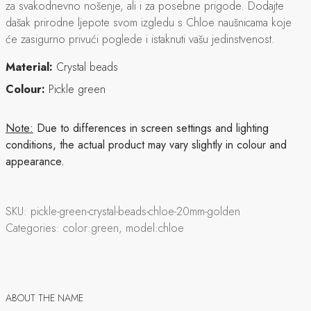
za svakodnevno nošenje, ali i za posebne prigode. Dodajte
dašak prirodne ljepote svom izgledu s Chloe naušnicama koje
će zasigurno privući poglede i istaknuti vašu jedinstvenost.
Material:
Crystal beads
Colour:
Pickle green
Note:
Due to differences in screen settings and lighting
conditions, the actual product may vary slightly in colour and
appearance.
SKU:
pickle-green-crystal-beads-chloe-20mm-golden
Categories:
color:green, model:chloe
ABOUT THE NAME