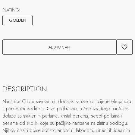
PLATING:
GOLDEN
ADD TO CART
DESCRIPTION
Naušnice Chloe savršen su dodatak za sve koji cijene eleganciju
s prirodnim dodirom. Ove prekrasne, ručno izrađene naušnice
dolaze sa staklenim perlama, kristal perlama, sedef perlama i
perlama od školjki koje su pažljivo nanizane na zlatnu podlogu.
Njihov dizajn odiše sofisticiranošću i lakoćom, čineći ih idealnim