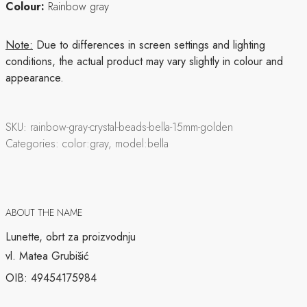
Colour:
Rainbow gray
Note:
Due to differences in screen settings and lighting
conditions, the actual product may vary slightly in colour and
appearance.
SKU:
rainbow-gray-crystal-beads-bella-15mm-golden
Categories:
color:gray, model:bella
ABOUT THE NAME
Lunette, obrt za proizvodnju
vl. Matea Grubišić
OIB: 49454175984