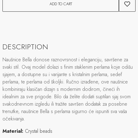
ADD TO CART
DESCRIPTION
Naušnice Bella donose raznovrsnost i eleganciju, savršene za
svaki stil. Ovaj model dolazi s finim staklenim perlama koje odišu
sjajem, a dostupne su i varijante s kristalnim perlama, sedef
perlama, te perlama od školjki. Ručno izrađene, ove naušnice
kombiniraju klasičan dizajn s modernim dodirom, čineći ih
idealnim za sve prigode. Bilo da želite dodati suptilan sjaj svom
svakodnevnom izgledu ili tražite savršen dodatak za posebne
trenutke, naušnice Bella s perlama sigurno će ispuniti sva vaša
očekivanja.
Material:
Crystal beads