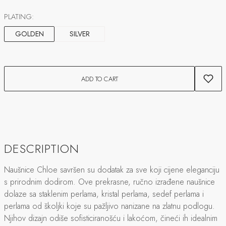
PLATING:
GOLDEN
SILVER
ADD TO CART
DESCRIPTION
Naušnice Chloe savršen su dodatak za sve koji cijene eleganciju
s prirodnim dodirom. Ove prekrasne, ručno izrađene naušnice
dolaze sa staklenim perlama, kristal perlama, sedef perlama i
perlama od školjki koje su pažljivo nanizane na zlatnu podlogu.
Njihov dizajn odiše sofisticiranošću i lakoćom, čineći ih idealnim