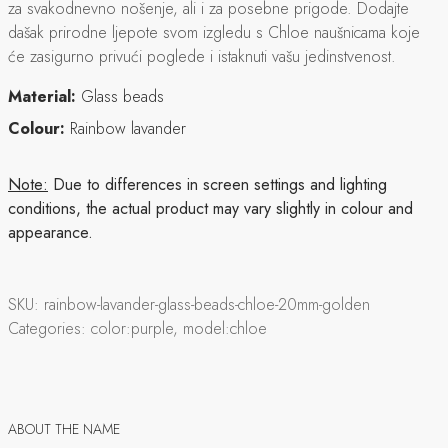
za svakodnevno nošenje, ali i za posebne prigode. Dodajte
dašak prirodne ljepote svom izgledu s Chloe naušnicama koje
će zasigurno privući poglede i istaknuti vašu jedinstvenost.
Material:
Glass beads
Colour:
Rainbow lavander
Note:
Due to differences in screen settings and lighting
conditions, the actual product may vary slightly in colour and
appearance.
SKU:
rainbow-lavander-glass-beads-chloe-20mm-golden
Categories:
color:purple, model:chloe
ABOUT THE NAME