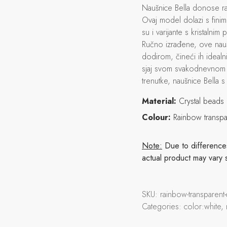
Naušnice Bella donose raz
Ovaj model dolazi s fini
su i varijante s kristalni
Ručno izrađene, ove nauš
dodirom, čineći ih idealni
sjaj svom svakodnevnom i
trenutke, naušnice Bella s
Material:
Crystal beads
Colour:
Rainbow transpa
Note:
Due to differences 
actual product may vary 
SKU:
rainbow-transparent
Categories:
color:white,