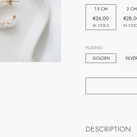
1.5 CM
2 CM
€26,00
€28,0
IN STOCK
IN STO
PLATING:
GOLDEN
SILVE
DESCRIPTION