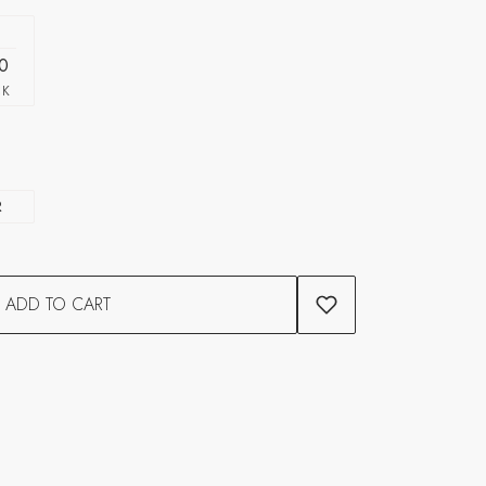
0
CK
R
ADD TO CART