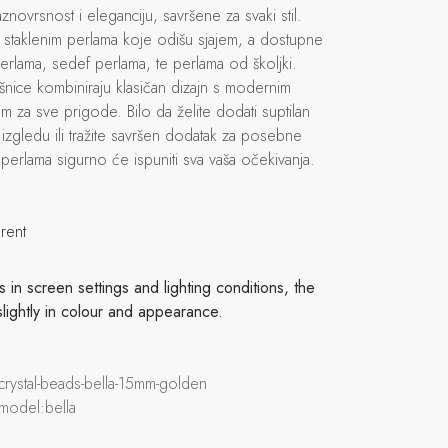
novrsnost i eleganciju, savršene za svaki stil.
m staklenim perlama koje odišu sjajem, a dostupne
m perlama, sedef perlama, te perlama od školjki.
nice kombiniraju klasičan dizajn s modernim
m za sve prigode. Bilo da želite dodati suptilan
zgledu ili tražite savršen dodatak za posebne
 perlama sigurno će ispuniti sva vaša očekivanja.
rent
in screen settings and lighting conditions, the
slightly in colour and appearance.
-crystal-beads-bella-15mm-golden
 model:bella