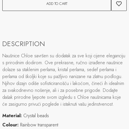
ADD TO CART
DESCRIPTION
Naušnice Chloe savršen su dodatak za sve koji cijene eleganciju
s prirodnim dodirom. Ove prekrasne, ručno izrađene naušnice
dolaze sa staklenim perlama, kristal perlama, sedef perlama i
perlama od školjki koje su pažljivo nanizane na zlatnu podlogu.
Njihov dizajn odiše sofisticiranošću i lakoćom, čineći ih idealnim
za svakodnevno nošenje, ali i za posebne prigode. Dodajte
dašak prirodne ljepote svom izgledu s Chloe naušnicama koje
će zasigurno privući poglede i istaknuti vašu jedinstvenost.
Material:
Crystal beads
Colour:
Rainbow transparent