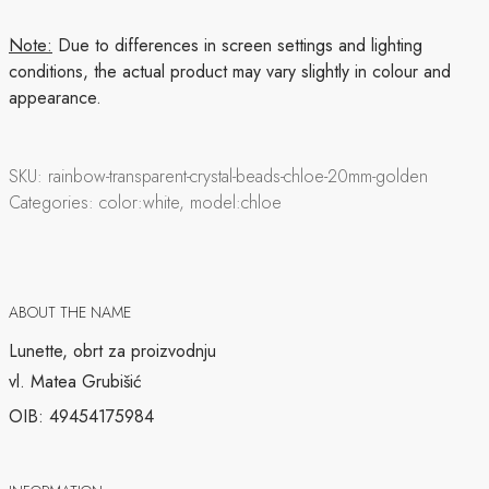
Note:
Due to differences in screen settings and lighting
conditions, the actual product may vary slightly in colour and
appearance.
SKU:
rainbow-transparent-crystal-beads-chloe-20mm-golden
Categories:
color:white, model:chloe
ABOUT THE NAME
Lunette, obrt za proizvodnju
vl. Matea Grubišić
OIB: 49454175984