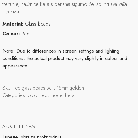
trenutke, naušnice Bella s perlama sigurno će ispuniti sva vaša
očekivanja.
Material:
Glass beads
Colour:
Red
Note:
Due to differences in screen settings and lighting
conditions, the actual product may vary slightly in colour and
appearance.
SKU:
red-glass-beads-bella-15mm-golden
Categories:
color:red, model:bella
ABOUT THE NAME
Lunette, obrt za proizvodnju