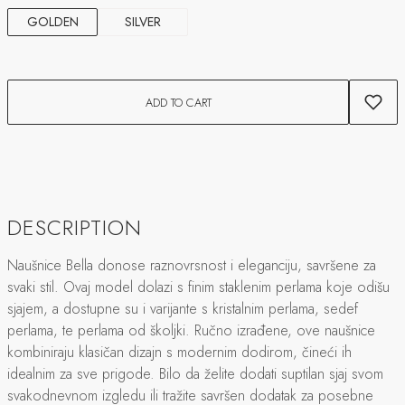
GOLDEN
SILVER
ADD TO CART
DESCRIPTION
Naušnice Bella donose raznovrsnost i eleganciju, savršene za
svaki stil. Ovaj model dolazi s finim staklenim perlama koje odišu
sjajem, a dostupne su i varijante s kristalnim perlama, sedef
perlama, te perlama od školjki. Ručno izrađene, ove naušnice
kombiniraju klasičan dizajn s modernim dodirom, čineći ih
idealnim za sve prigode. Bilo da želite dodati suptilan sjaj svom
svakodnevnom izgledu ili tražite savršen dodatak za posebne