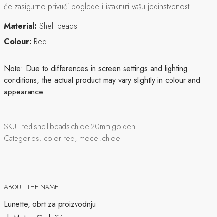
će zasigurno privući poglede i istaknuti vašu jedinstvenost.
Material:
Shell beads
Colour:
Red
Note:
Due to differences in screen settings and lighting
conditions, the actual product may vary slightly in colour and
appearance.
SKU:
red-shell-beads-chloe-20mm-golden
Categories:
color:red, model:chloe
ABOUT THE NAME
Lunette, obrt za proizvodnju