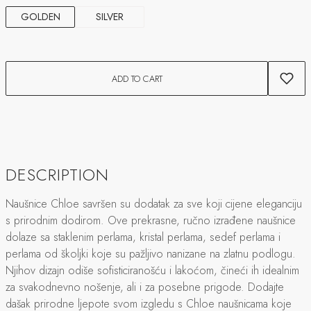
GOLDEN
SILVER
ADD TO CART
DESCRIPTION
Naušnice Chloe savršen su dodatak za sve koji cijene eleganciju
s prirodnim dodirom. Ove prekrasne, ručno izrađene naušnice
dolaze sa staklenim perlama, kristal perlama, sedef perlama i
perlama od školjki koje su pažljivo nanizane na zlatnu podlogu.
Njihov dizajn odiše sofisticiranošću i lakoćom, čineći ih idealnim
za svakodnevno nošenje, ali i za posebne prigode. Dodajte
dašak prirodne ljepote svom izgledu s Chloe naušnicama koje