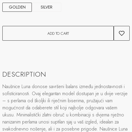
GOLDEN
SILVER
ADD TO CART
DESCRIPTION
Naušnice Luna donose savršeni balans između jednostavnosti i
sofisticiranosti. Ovaj elegantan model dostupan je u dvije verzije
– s perlama od školjki ili riječnim biserima, pružajući vam
mogućnost da odaberete stil koji najbolje odgovara vašem
ukusu. Minimalistički zlatni obruč u kombinaciji s dvjema nježno
nanizanim perlama unosi suptilan sjaj u vaš izgled, idealan za
svakodnevno nošenje, ali i za posebne prigode. Naušnice Luna