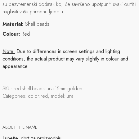
su bezvremenski dodatak koji će savršeno upotpuniti svaki outfit i
naglasiti vašu prirodnu ljepotu.
Material:
Shell beads
Colour:
Red
Note:
Due to differences in screen settings and lighting
conditions, the actual product may vary slightly in colour and
appearance.
SKU:
red-shell-beads-luna-15mm-golden
Categories:
color:red, model:luna
ABOUT THE NAME
Lunette, obrt za proizvodnju