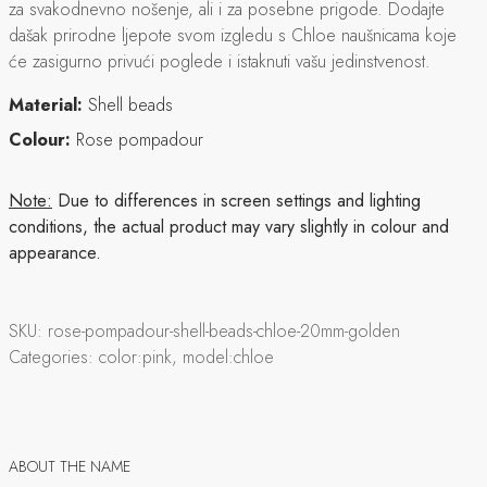
za svakodnevno nošenje, ali i za posebne prigode. Dodajte
dašak prirodne ljepote svom izgledu s Chloe naušnicama koje
će zasigurno privući poglede i istaknuti vašu jedinstvenost.
Material:
Shell beads
Colour:
Rose pompadour
Note:
Due to differences in screen settings and lighting
conditions, the actual product may vary slightly in colour and
appearance.
SKU:
rose-pompadour-shell-beads-chloe-20mm-golden
Categories:
color:pink, model:chloe
ABOUT THE NAME