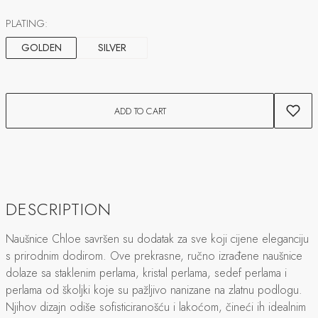
PLATING:
GOLDEN
SILVER
ADD TO CART
DESCRIPTION
Naušnice Chloe savršen su dodatak za sve koji cijene eleganciju
s prirodnim dodirom. Ove prekrasne, ručno izrađene naušnice
dolaze sa staklenim perlama, kristal perlama, sedef perlama i
perlama od školjki koje su pažljivo nanizane na zlatnu podlogu.
Njihov dizajn odiše sofisticiranošću i lakoćom, čineći ih idealnim